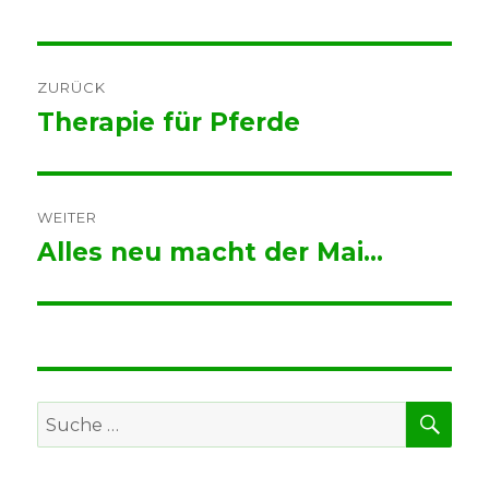
Beitrags-
ZURÜCK
Navigation
Therapie für Pferde
Vorheriger
Beitrag:
WEITER
Alles neu macht der Mai…
Nächster
Beitrag:
SUC
Suche
nach: